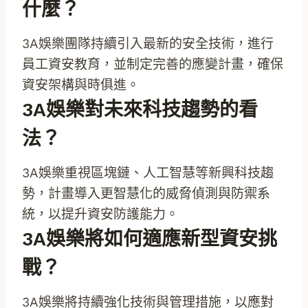
什麼？
3A娛樂團隊持續引入最新的安全技術，進行
員工資安教育，並制定完善的應變計畫，確保
資安架構與時俱進。
3A娛樂對未來科技趨勢的看
法？
3A娛樂重視區塊鏈、人工智慧等新興科技趨
勢，計畫導入更智慧化的威脅偵測與防禦系
統，以提升資安防護能力。
3A娛樂將如何適應新型資安挑
戰？
3A娛樂將持續強化技術與管理措施，以應對