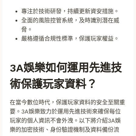
專注於技術研發，持續更新資安措施。
全面的風險控管系統，及時識別潛在威
脅。
嚴格遵循合規性標準，保護玩家權益。
3A娛樂如何運用先進技
術保護玩家資料？
在當今數位時代，保護玩家資料的安全至關重
要。3A娛樂致力於運用先進技術來確保每位
玩家的個人資訊不會外洩。以下將介紹3A娛
樂的加密技術、身份驗證機制及資料備份流