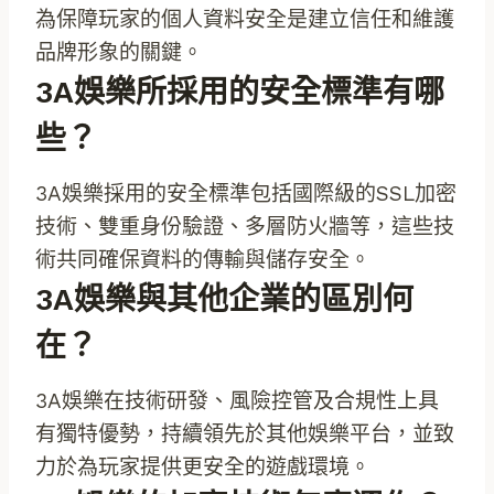
為保障玩家的個人資料安全是建立信任和維護
品牌形象的關鍵。
3A娛樂所採用的安全標準有哪
些？
3A娛樂採用的安全標準包括國際級的SSL加密
技術、雙重身份驗證、多層防火牆等，這些技
術共同確保資料的傳輸與儲存安全。
3A娛樂與其他企業的區別何
在？
3A娛樂在技術研發、風險控管及合規性上具
有獨特優勢，持續領先於其他娛樂平台，並致
力於為玩家提供更安全的遊戲環境。