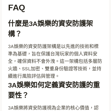
FAQ
什麼是3A娛樂的資安防護架
構？
3A娛樂的資安防護架構是以先進的技術和標
準為基礎，旨在保護台灣玩家的個人資料安
全，確保資料不會外洩。這一架構包括多層防
火牆、SSL加密、雙重身份驗證等技術，並持
續進行風險評估與管理。
3A娛樂如何定義資安防護的重
要性？
3A娛樂將資安防護視為企業的核心價值，認