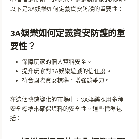
以下是3A娛樂如何定義資安防護的重要性：
3A娛樂如何定義資安防護的重
要性？
保障玩家的個人資料安全。
提升玩家對3A娛樂遊戲的信任度。
符合國際資安標準，增強競爭力。
在這個快速變化的市場中，3A娛樂採用多種
安全標準來確保資料的安全性。這些標準包
括：