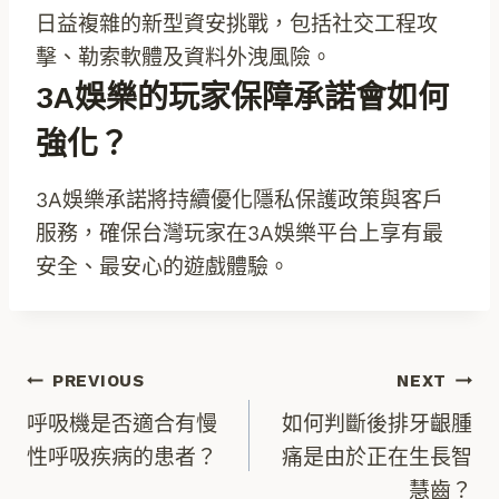
日益複雜的新型資安挑戰，包括社交工程攻
擊、勒索軟體及資料外洩風險。
3A娛樂的玩家保障承諾會如何
強化？
3A娛樂承諾將持續優化隱私保護政策與客戶
服務，確保台灣玩家在3A娛樂平台上享有最
安全、最安心的遊戲體驗。
文
PREVIOUS
NEXT
呼吸機是否適合有慢
如何判斷後排牙齦腫
章
性呼吸疾病的患者？
痛是由於正在生長智
慧齒？