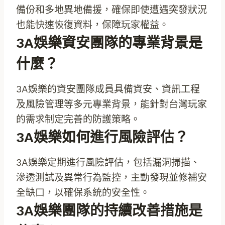
備份和多地異地備援，確保即使遭遇突發狀況
也能快速恢復資料，保障玩家權益。
3A娛樂資安團隊的專業背景是
什麼？
3A娛樂的資安團隊成員具備資安、資訊工程
及風險管理等多元專業背景，能針對台灣玩家
的需求制定完善的防護策略。
3A娛樂如何進行風險評估？
3A娛樂定期進行風險評估，包括漏洞掃描、
滲透測試及異常行為監控，主動發現並修補安
全缺口，以確保系統的安全性。
3A娛樂團隊的持續改善措施是