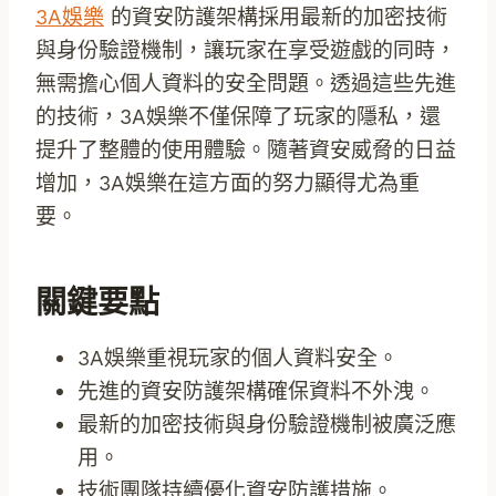
3A娛樂
的資安防護架構採用最新的加密技術
與身份驗證機制，讓玩家在享受遊戲的同時，
無需擔心個人資料的安全問題。透過這些先進
的技術，3A娛樂不僅保障了玩家的隱私，還
提升了整體的使用體驗。隨著資安威脅的日益
增加，3A娛樂在這方面的努力顯得尤為重
要。
關鍵要點
3A娛樂重視玩家的個人資料安全。
先進的資安防護架構確保資料不外洩。
最新的加密技術與身份驗證機制被廣泛應
用。
技術團隊持續優化資安防護措施。