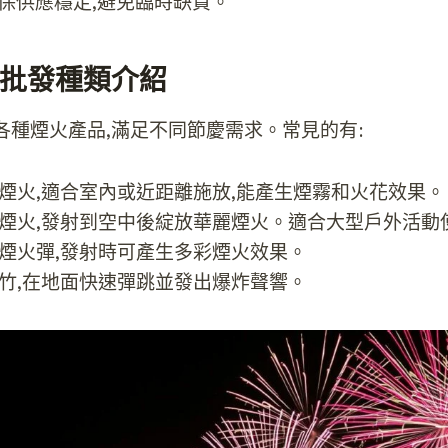
確保供應穩定,避免臨時缺貨。
批發種類介紹
各種煙火產品,滿足不同節慶需求。常見的有:
型煙火,適合室內或近距離施放,能產生煙霧和火花效果。
型煙火,發射到空中後綻放華麗煙火。適合大型戶外活動
形煙火彈,發射時可產生多彩煙火效果。
爆竹,在地面快速彈跳並發出爆炸聲響。