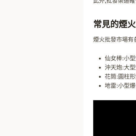
此外,批發渠道
常見的煙火
煙火批發市場有
仙女棒:小
沖天炮:大
花筒:圓柱
地雷:小型