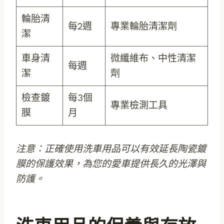
輪胎清
每2週
專業輪胎清潔劑
潔
車身清
微纖維布、中性清潔
每週
潔
劑
檢查鍍
每3個
專業檢測工具
膜
月
注意：正確使用洗車用品可以有效延長陶瓷鍍
膜的保護效果，為您的愛車提供長久的光澤與
防護。