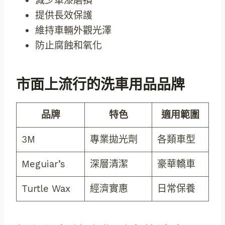
減少車漆磨損
提供長效保護
維持車輛外觀光澤
防止腐蝕和氧化
市面上流行的洗車用品品牌
品牌
特色
適用範圍
3M
專業拋光劑
各類車型
Meguiar’s
深層清潔
豪華轎車
Turtle Wax
經濟實惠
日常保養