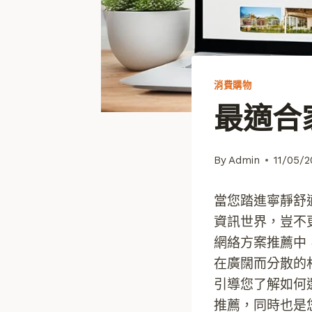
消費購物
最適合
By
Admin
11/05/
當您踏進寧靜舒
資訊世界，豈不
網絡方案推薦中
在廣闊而分散的
引導您了解如何選
推薦，同時也是